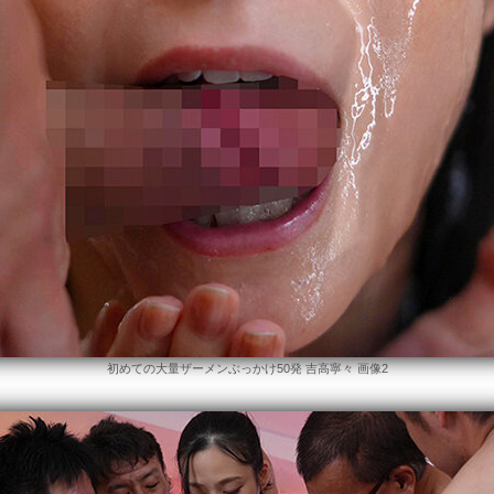
初めての大量ザーメンぶっかけ50発 吉高寧々 画像2