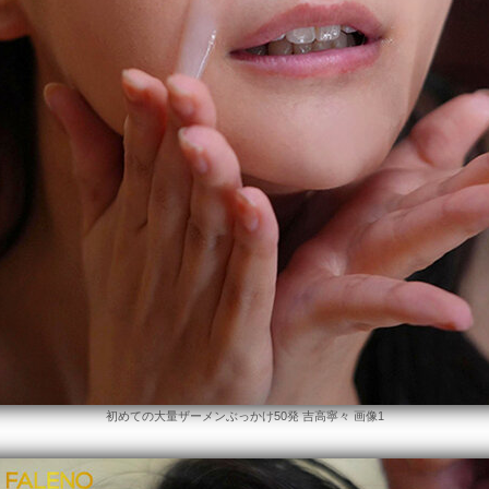
初めての大量ザーメンぶっかけ50発 吉高寧々 画像1