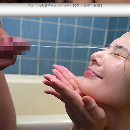
初めての大量ザーメンぶっかけ50発 吉高寧々 画像3