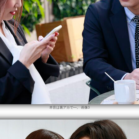
本音は裏アカで―。 画像3