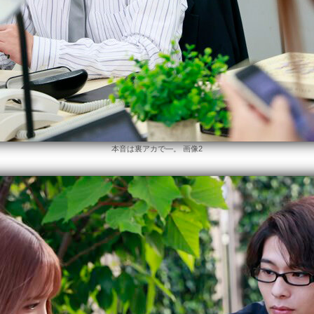
本音は裏アカで―。 画像2