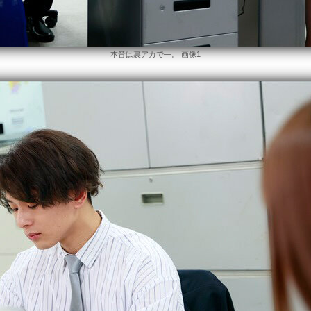
本音は裏アカで―。 画像1