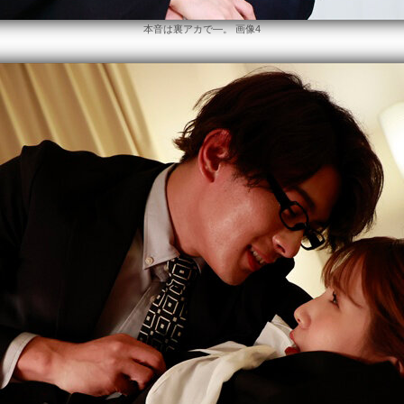
本音は裏アカで―。 画像4