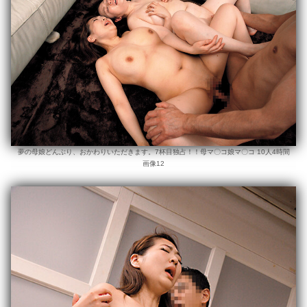
夢の母娘どんぶり、おかわりいただきます。7杯目独占！！母マ〇コ娘マ〇コ 10人4時間
画像12