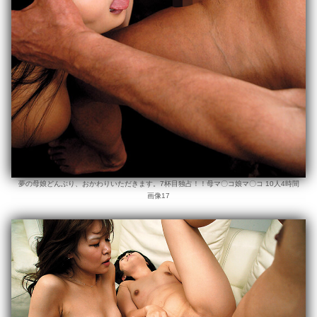
夢の母娘どんぶり、おかわりいただきます。7杯目独占！！母マ〇コ娘マ〇コ 10人4時間
画像17