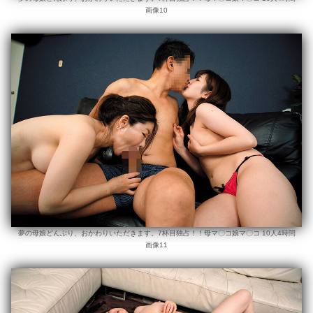
画像10
夢の母娘どんぶり、おかわりいただきます。7杯目独占！！母マ〇コ娘マ〇コ 10人4時間
画像11