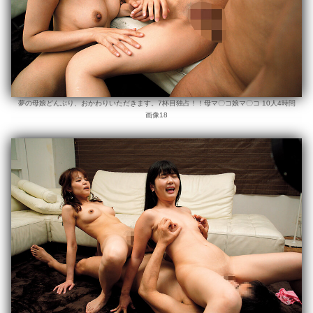
夢の母娘どんぶり、おかわりいただきます。7杯目独占！！母マ〇コ娘マ〇コ 10人4時間
画像18