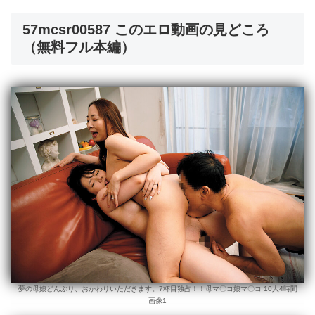
57mcsr00587 このエロ動画の見どころ
（無料フル本編）
夢の母娘どんぶり、おかわりいただきます。7杯目独占！！母マ〇コ娘マ〇コ 10人4時間
画像1