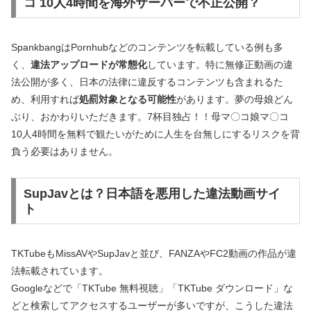
コ 10人4時間を海外サーバーで不正公開？
SpankbangはPornhubなどのコンテンツを転載している例も多
く、
違法アップロードが常態化
しています。特に無修正動画の違
法公開が多く、日本の法律に違反するコンテンツも含まれるた
め、利用すれば
処罰対象となる可能性
があります。夢の母娘どん
ぶり、おかわりいただきます。7杯目独占！！母マ〇コ娘マ〇コ
10人4時間を無料で観たいがために人生を台無しにするリスクを背
負う必要はありません。
SupJavとは？日本語を悪用した違法動画サイ
ト
TKTubeもMissAVやSupJavと並び、FANZAやFC2動画の作品が違
法転載されています。
Googleなどで「TKTube 無料視聴」「TKTube ダウンロード」な
どと検索してアクセスするユーザーが多いですが、こうした違法