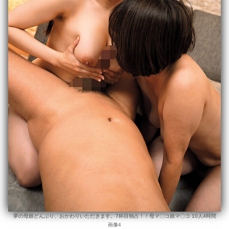
夢の母娘どんぶり、おかわりいただきます。7杯目独占！！母マ〇コ娘マ〇コ 10人4時間
画像4