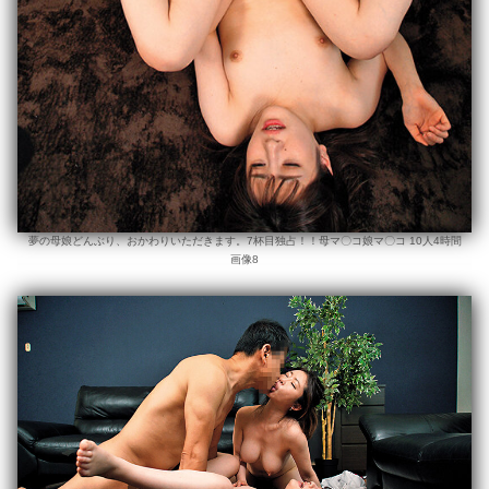
夢の母娘どんぶり、おかわりいただきます。7杯目独占！！母マ〇コ娘マ〇コ 10人4時間
画像8