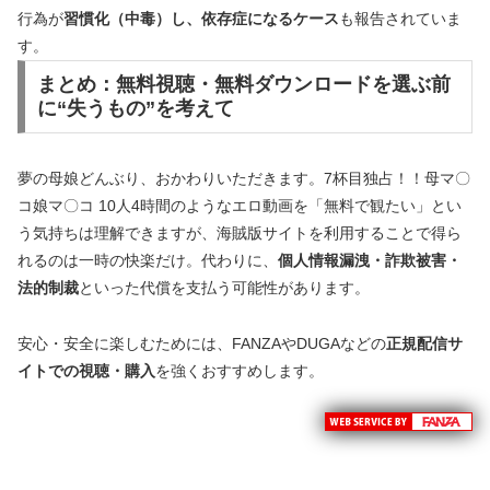
行為が
習慣化（中毒）し、依存症になるケース
も報告されていま
す。
まとめ：無料視聴・無料ダウンロードを選ぶ前
に“失うもの”を考えて
夢の母娘どんぶり、おかわりいただきます。7杯目独占！！母マ〇
コ娘マ〇コ 10人4時間のようなエロ動画を「無料で観たい」とい
う気持ちは理解できますが、海賊版サイトを利用することで得ら
れるのは一時の快楽だけ。代わりに、
個人情報漏洩・詐欺被害・
法的制裁
といった代償を支払う可能性があります。
安心・安全に楽しむためには、FANZAやDUGAなどの
正規配信サ
イトでの視聴・購入
を強くおすすめします。