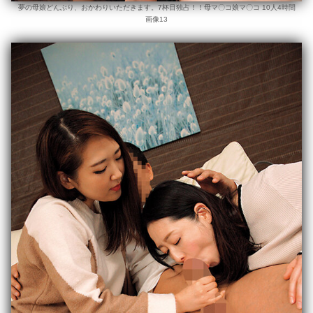
夢の母娘どんぶり、おかわりいただきます。7杯目独占！！母マ〇コ娘マ〇コ 10人4時間
画像13