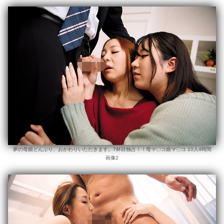
夢の母娘どんぶり、おかわりいただきます。7杯目独占！！母マ〇コ娘マ〇コ 10人4時間
画像2