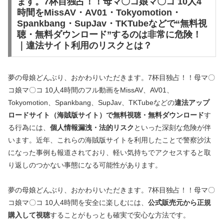
ます。7杯目独占！！母マ〇コ娘マ〇コ 10人4
時間をMissAV・AV01・Tokyomotion・
Spankbang・SupJav・TKTubeなどで“無料視
聴・無料ダウンロード”するのは非常に危険！
｜違法サイト利用のリスクとは？
夢の母娘どんぶり、おかわりいただきます。7杯目独占！！母マ〇
コ娘マ〇コ 10人4時間のフル動画をMissAV、AV01、
Tokyomotion、Spankbang、SupJav、TKTubeなどの
違法アップ
ロードサイト（海賊版サイト）で無料視聴・無料ダウンロード
す
る行為には、
個人情報漏洩・法的リスク
といった深刻な危険が伴
います。近年、これらの海賊版サイトを利用したことで警察沙汰
になった事例も報道されており、軽い気持ちでアクセスすると取
り返しのつかない事態になる可能性があります。
夢の母娘どんぶり、おかわりいただきます。7杯目独占！！母マ〇
コ娘マ〇コ 10人4時間を安全に楽しむには、
公式販売元から正規
購入して視聴
することがもっとも確実で安心な方法です。