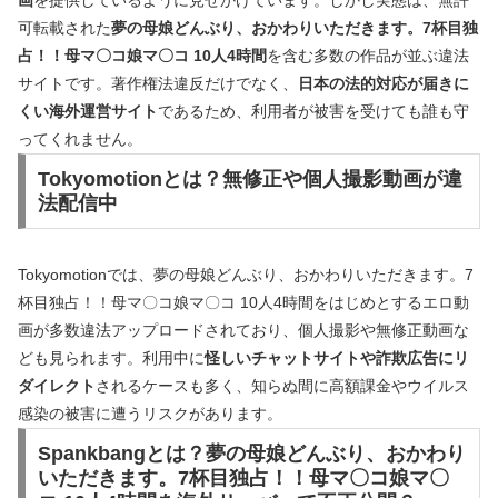
画
を提供しているように見せかけています。しかし実態は、無許
可転載された
夢の母娘どんぶり、おかわりいただきます。7杯目独
占！！母マ〇コ娘マ〇コ 10人4時間
を含む多数の作品が並ぶ違法
サイトです。著作権法違反だけでなく、
日本の法的対応が届きに
くい海外運営サイト
であるため、利用者が被害を受けても誰も守
ってくれません。
Tokyomotionとは？無修正や個人撮影動画が違
法配信中
Tokyomotionでは、夢の母娘どんぶり、おかわりいただきます。7
杯目独占！！母マ〇コ娘マ〇コ 10人4時間をはじめとするエロ動
画が多数違法アップロードされており、個人撮影や無修正動画な
ども見られます。利用中に
怪しいチャットサイトや詐欺広告にリ
ダイレクト
されるケースも多く、知らぬ間に高額課金やウイルス
感染の被害に遭うリスクがあります。
Spankbangとは？夢の母娘どんぶり、おかわり
いただきます。7杯目独占！！母マ〇コ娘マ〇