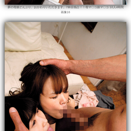
夢の母娘どんぶり、おかわりいただきます。7杯目独占！！母マ〇コ娘マ〇コ 10人4時間
画像16