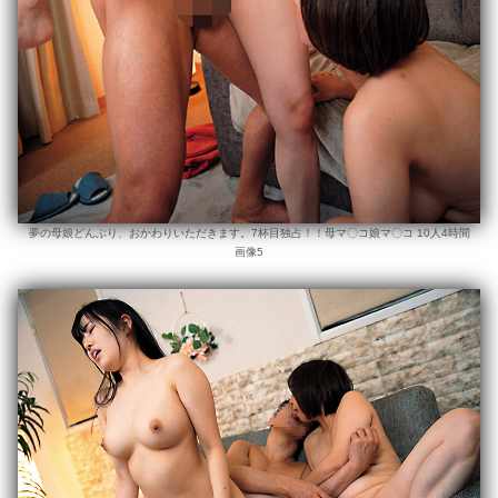
夢の母娘どんぶり、おかわりいただきます。7杯目独占！！母マ〇コ娘マ〇コ 10人4時間
画像5