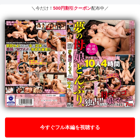
＼今だけ！
500円割引クーポン
配布中／
今すぐフル本編を視聴する