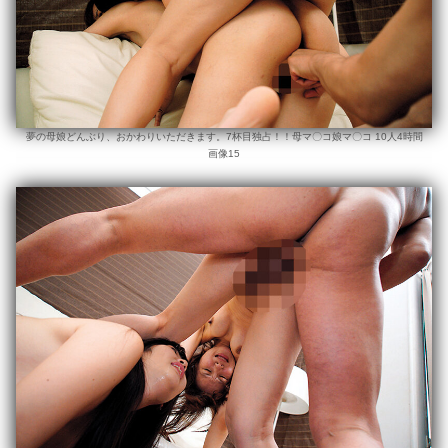
夢の母娘どんぶり、おかわりいただきます。7杯目独占！！母マ〇コ娘マ〇コ 10人4時間
画像15