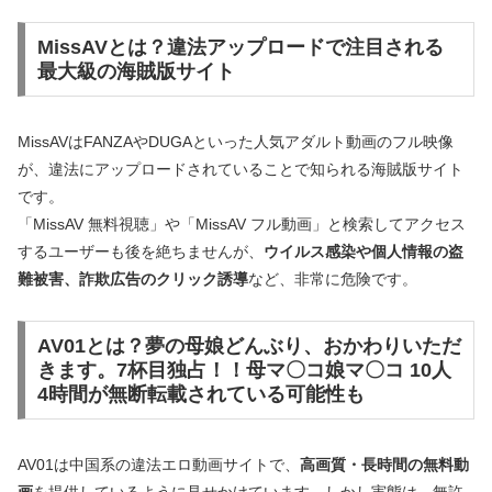
MissAVとは？違法アップロードで注目される
最大級の海賊版サイト
MissAVはFANZAやDUGAといった人気アダルト動画のフル映像
が、違法にアップロードされていることで知られる海賊版サイト
です。
「MissAV 無料視聴」や「MissAV フル動画」と検索してアクセス
するユーザーも後を絶ちませんが、
ウイルス感染や個人情報の盗
難被害、詐欺広告のクリック誘導
など、非常に危険です。
AV01とは？
夢の母娘どんぶり、おかわりいただ
きます。7杯目独占！！母マ〇コ娘マ〇コ 10人
4時間
が無断転載されている可能性も
AV01は中国系の違法エロ動画サイトで、
高画質・長時間の無料動