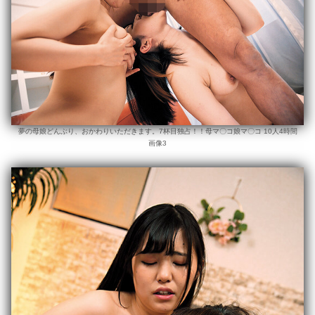
夢の母娘どんぶり、おかわりいただきます。7杯目独占！！母マ〇コ娘マ〇コ 10人4時間
画像3