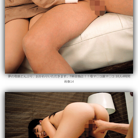
夢の母娘どんぶり、おかわりいただきます。7杯目独占！！母マ〇コ娘マ〇コ 10人4時間
画像14