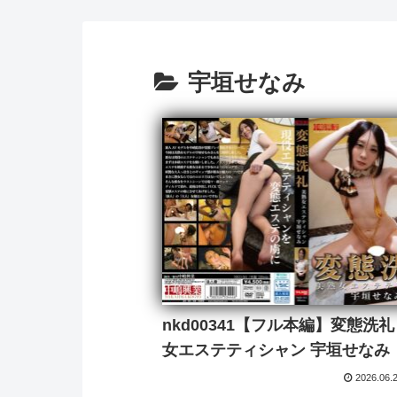
宇垣せなみ
nkd00341【フル本編】変態洗礼
女エステティシャン 宇垣せなみ
2026.06.