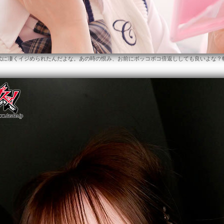
に凄くイジめられたんだよな。あの時の恨み、お前にボッコボコ倍返ししても良いよな？転