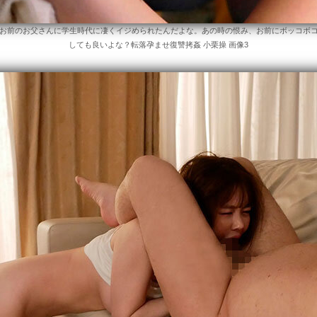
お前のお父さんに学生時代に凄くイジめられたんだよな。あの時の恨み、お前にボッコボ
しても良いよな？転落孕ませ復讐拷姦 小栗操 画像3