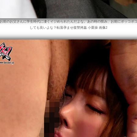
お前のお父さんに学生時代に凄くイジめられたんだよな。あの時の恨み、お前にボッコボ
しても良いよな？転落孕ませ復讐拷姦 小栗操 画像2