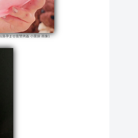
落孕ませ復讐拷姦 小栗操 画像1