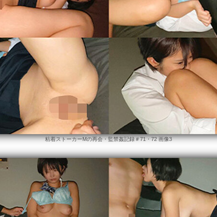
粘着ストーカーMの再会・監禁姦記録＃71・72 画像3