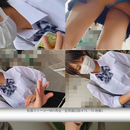
粘着ストーカーMの再会・監禁姦記録＃71・72 画像1