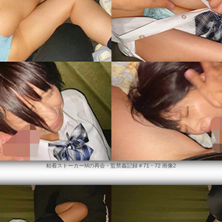
粘着ストーカーMの再会・監禁姦記録＃71・72 画像2