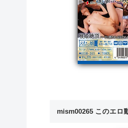
mism00265 この